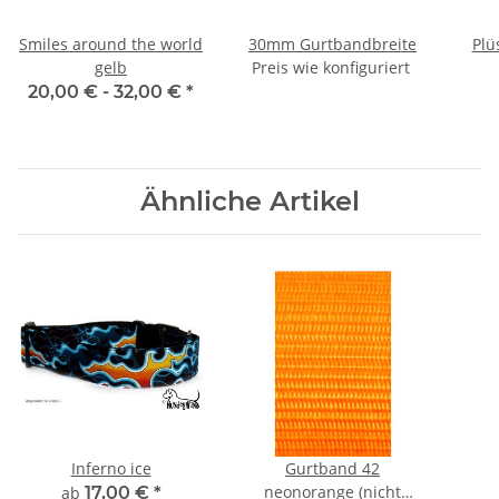
Smiles around the world
30mm Gurtbandbreite
Plü
gelb
Preis wie konfiguriert
20,00 € -
32,00 €
*
Ähnliche Artikel
Inferno ice
Gurtband 42
neonorange (nicht
ab
17,00 €
*