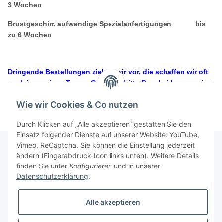
3 Wochen
Brustgeschirr, aufwendige Spezialanfertigungen bis
zu 6 Wochen
.
Dringende Bestellungen ziehen wir vor, die schaffen wir oft
auch in wenigen Tagen. Gebt uns bitte Bescheid, wenn eine
Bestellung bis zu einem bestimmten Datum fertig sein muss!
Wie wir Cookies & Co nutzen
Durch Klicken auf „Alle akzeptieren“ gestatten Sie den
Einsatz folgender Dienste auf unserer Website: YouTube,
Vimeo, ReCaptcha. Sie können die Einstellung jederzeit
ändern (Fingerabdruck-Icon links unten). Weitere Details
finden Sie unter
Konfigurieren
und in unserer
Informationen
Datenschutzerklärung
.
Gesetzliche Informationen
Alle akzeptieren
Galerie