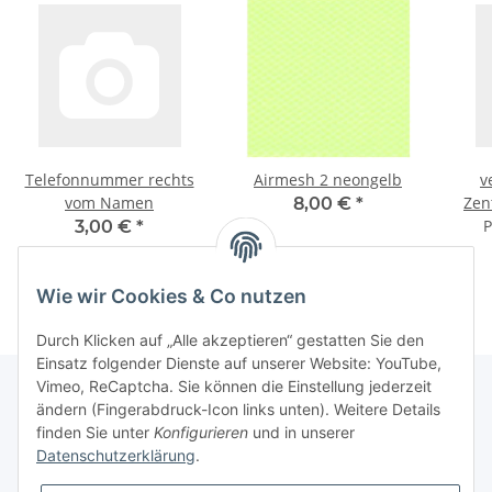
Telefonnummer rechts
Airmesh 2 neongelb
v
vom Namen
Zen
8,00 €
*
P
3,00 €
*
Wie wir Cookies & Co nutzen
Durch Klicken auf „Alle akzeptieren“ gestatten Sie den
Einsatz folgender Dienste auf unserer Website: YouTube,
Vimeo, ReCaptcha. Sie können die Einstellung jederzeit
ändern (Fingerabdruck-Icon links unten). Weitere Details
finden Sie unter
Konfigurieren
und in unserer
Informationen
Datenschutzerklärung
.