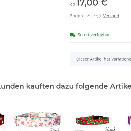
17,00 €
ab
Endpreis* , zzgl.
Versand
Sofort verfügbar
x
Dieser Artikel hat Variatio
unden kauften dazu folgende Artike