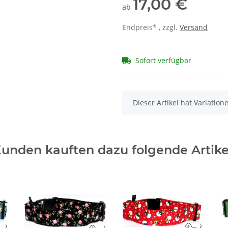
17,00 €
ab
Endpreis* , zzgl.
Versand
Sofort verfügbar
x
Dieser Artikel hat Variatio
unden kauften dazu folgende Artike