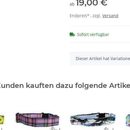
19,00 €
ab
Endpreis* , zzgl.
Versand
Sofort verfügbar
x
Dieser Artikel hat Variatio
unden kauften dazu folgende Artike