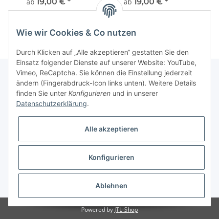
ab
19,00 €
*
ab
19,00 €
*
Wie wir Cookies & Co nutzen
Durch Klicken auf „Alle akzeptieren“ gestatten Sie den
Einsatz folgender Dienste auf unserer Website: YouTube,
Vimeo, ReCaptcha. Sie können die Einstellung jederzeit
ändern (Fingerabdruck-Icon links unten). Weitere Details
finden Sie unter
Konfigurieren
und in unserer
Informationen
Datenschutzerklärung
.
Gesetzliche Informationen
Alle akzeptieren
Galerie
Konfigurieren
* Keine Ausweisung der Mehrwertsteuer gemäß Klein-Unternehmer-Regelung.,
zzgl.
Versand
Ablehnen
Powered by
JTL-Shop