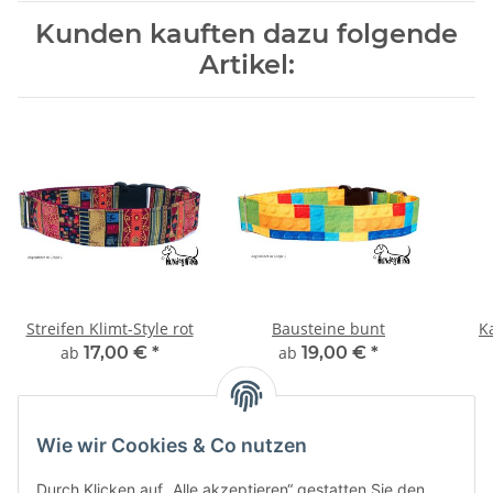
Kunden kauften dazu folgende
Artikel:
Streifen Klimt-Style rot
Bausteine bunt
K
ab
17,00 €
*
ab
19,00 €
*
Wie wir Cookies & Co nutzen
Durch Klicken auf „Alle akzeptieren“ gestatten Sie den