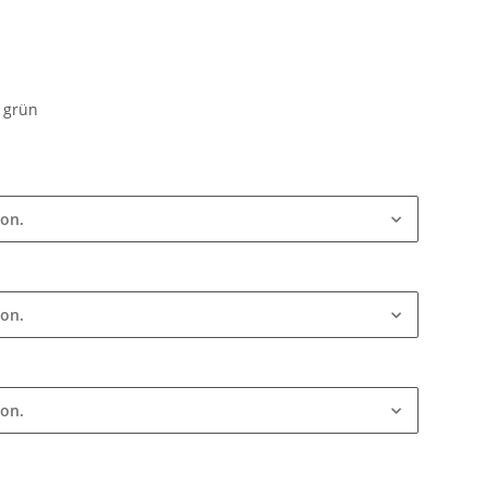
, grün
ion.
ion.
ion.