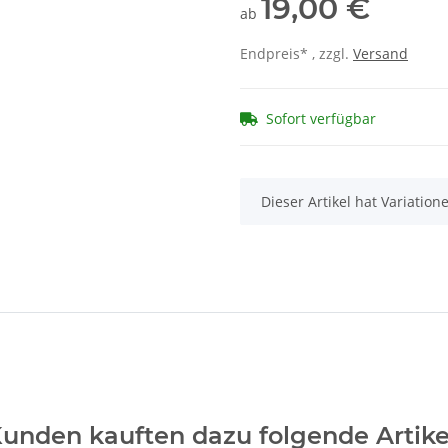
19,00 €
ab
Endpreis* , zzgl.
Versand
Sofort verfügbar
x
Dieser Artikel hat Variatio
unden kauften dazu folgende Artike