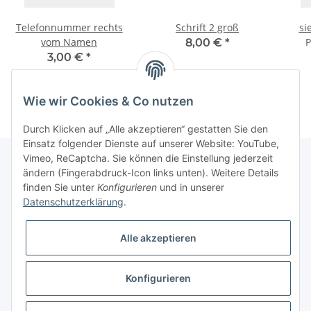
Telefonnummer rechts
Schrift 2 groß
si
vom Namen
P
8,00 €
*
3,00 €
*
Wie wir Cookies & Co nutzen
Durch Klicken auf „Alle akzeptieren“ gestatten Sie den
Einsatz folgender Dienste auf unserer Website: YouTube,
Vimeo, ReCaptcha. Sie können die Einstellung jederzeit
ändern (Fingerabdruck-Icon links unten). Weitere Details
finden Sie unter
Konfigurieren
und in unserer
Informationen
Datenschutzerklärung
.
Gesetzliche Informationen
Alle akzeptieren
Galerie
Konfigurieren
* Keine Ausweisung der Mehrwertsteuer gemäß Klein-Unternehmer-Regelung.,