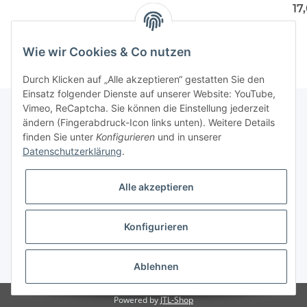
17
Wie wir Cookies & Co nutzen
Durch Klicken auf „Alle akzeptieren“ gestatten Sie den
Einsatz folgender Dienste auf unserer Website: YouTube,
Vimeo, ReCaptcha. Sie können die Einstellung jederzeit
ändern (Fingerabdruck-Icon links unten). Weitere Details
finden Sie unter
Konfigurieren
und in unserer
Informationen
Datenschutzerklärung
.
Gesetzliche Informationen
Alle akzeptieren
Galerie
Konfigurieren
* Keine Ausweisung der Mehrwertsteuer gemäß Klein-Unternehmer-Regelung.,
zzgl.
Versand
Ablehnen
Powered by
JTL-Shop