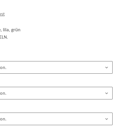
bst
 lila, grün
ELN.
ion.
ion.
ion.