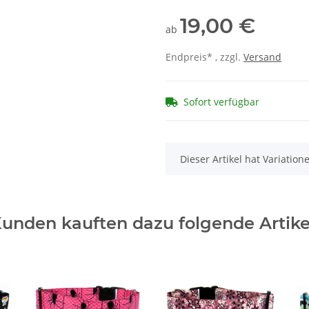
19,00 €
ab
Endpreis* , zzgl.
Versand
Sofort verfügbar
x
Dieser Artikel hat Variatio
unden kauften dazu folgende Artike