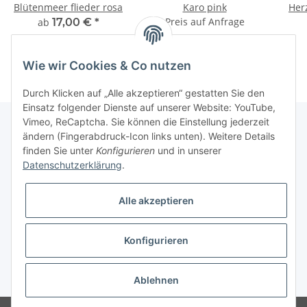
Blütenmeer flieder rosa
Karo pink
Her
Preis auf Anfrage
ab
17,00 €
*
Wie wir Cookies & Co nutzen
Durch Klicken auf „Alle akzeptieren“ gestatten Sie den
Einsatz folgender Dienste auf unserer Website: YouTube,
Vimeo, ReCaptcha. Sie können die Einstellung jederzeit
ändern (Fingerabdruck-Icon links unten). Weitere Details
finden Sie unter
Konfigurieren
und in unserer
Informationen
Datenschutzerklärung
.
Gesetzliche Informationen
Alle akzeptieren
Galerie
Konfigurieren
* Keine Ausweisung der Mehrwertsteuer gemäß Klein-Unternehmer-Regelung.,
zzgl.
Versand
Ablehnen