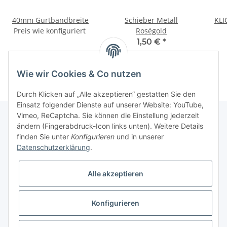
40mm Gurtbandbreite
Schieber Metall
KLI
Preis wie konfiguriert
Roségold
1,50 €
*
Wie wir Cookies & Co nutzen
Durch Klicken auf „Alle akzeptieren“ gestatten Sie den
Einsatz folgender Dienste auf unserer Website: YouTube,
Vimeo, ReCaptcha. Sie können die Einstellung jederzeit
ändern (Fingerabdruck-Icon links unten). Weitere Details
finden Sie unter
Konfigurieren
und in unserer
Informationen
Datenschutzerklärung
.
Gesetzliche Informationen
Alle akzeptieren
Galerie
Konfigurieren
* Keine Ausweisung der Mehrwertsteuer gemäß Klein-Unternehmer-Regelung.,