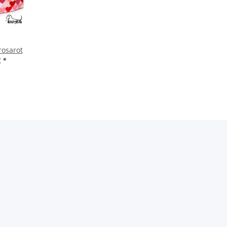
rosarot
€
*