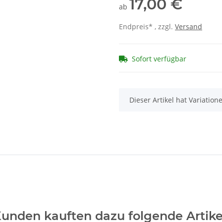
17,00 €
ab
Endpreis* , zzgl.
Versand
Sofort verfügbar
x
Dieser Artikel hat Variatio
unden kauften dazu folgende Artike