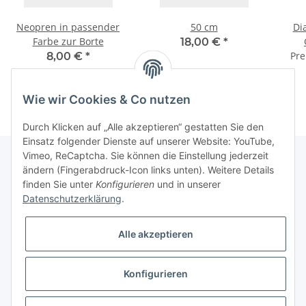
Neopren in passender
50 cm
Di
Farbe zur Borte
18,00 €
*
Pre
8,00 €
*
Wie wir Cookies & Co nutzen
Durch Klicken auf „Alle akzeptieren“ gestatten Sie den
Einsatz folgender Dienste auf unserer Website: YouTube,
Vimeo, ReCaptcha. Sie können die Einstellung jederzeit
ändern (Fingerabdruck-Icon links unten). Weitere Details
finden Sie unter
Konfigurieren
und in unserer
Informationen
Datenschutzerklärung
.
Gesetzliche Informationen
Alle akzeptieren
Galerie
Konfigurieren
* Keine Ausweisung der Mehrwertsteuer gemäß Klein-Unternehmer-Regelung.,