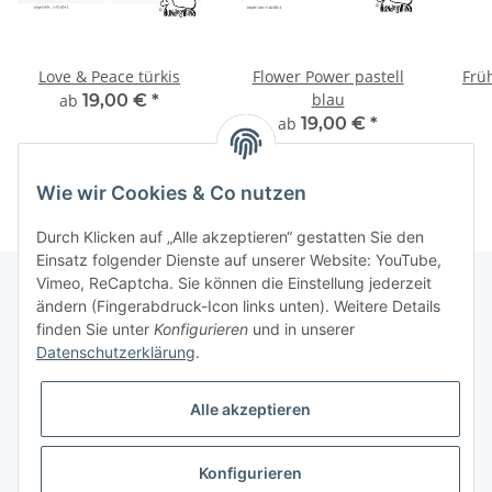
Love & Peace türkis
Flower Power pastell
Frü
blau
ab
19,00 €
*
ab
19,00 €
*
Wie wir Cookies & Co nutzen
Durch Klicken auf „Alle akzeptieren“ gestatten Sie den
Einsatz folgender Dienste auf unserer Website: YouTube,
Vimeo, ReCaptcha. Sie können die Einstellung jederzeit
ändern (Fingerabdruck-Icon links unten). Weitere Details
finden Sie unter
Konfigurieren
und in unserer
Informationen
Datenschutzerklärung
.
Gesetzliche Informationen
Alle akzeptieren
Galerie
Konfigurieren