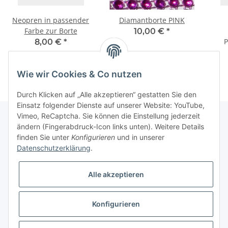
Neopren in passender
Diamantborte PINK
Farbe zur Borte
10,00 €
*
P
8,00 €
*
Wie wir Cookies & Co nutzen
Durch Klicken auf „Alle akzeptieren“ gestatten Sie den
Einsatz folgender Dienste auf unserer Website: YouTube,
Vimeo, ReCaptcha. Sie können die Einstellung jederzeit
ändern (Fingerabdruck-Icon links unten). Weitere Details
finden Sie unter
Konfigurieren
und in unserer
Informationen
Datenschutzerklärung
.
Gesetzliche Informationen
Alle akzeptieren
Galerie
Konfigurieren
* Keine Ausweisung der Mehrwertsteuer gemäß Klein-Unternehmer-Regelung.,