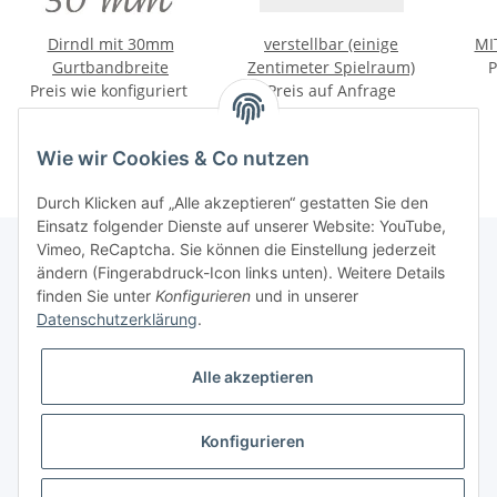
Dirndl mit 30mm
verstellbar (einige
MI
Gurtbandbreite
Zentimeter Spielraum)
P
Preis wie konfiguriert
Preis auf Anfrage
Wie wir Cookies & Co nutzen
Durch Klicken auf „Alle akzeptieren“ gestatten Sie den
Einsatz folgender Dienste auf unserer Website: YouTube,
Vimeo, ReCaptcha. Sie können die Einstellung jederzeit
ändern (Fingerabdruck-Icon links unten). Weitere Details
finden Sie unter
Konfigurieren
und in unserer
Informationen
Datenschutzerklärung
.
Gesetzliche Informationen
Alle akzeptieren
Galerie
Konfigurieren
* Keine Ausweisung der Mehrwertsteuer gemäß Klein-Unternehmer-Regelung.,