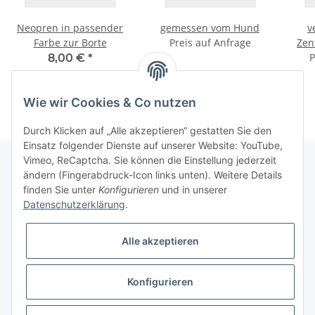
Neopren in passender
gemessen vom Hund
v
Farbe zur Borte
Preis auf Anfrage
Zen
P
8,00 €
*
Wie wir Cookies & Co nutzen
Durch Klicken auf „Alle akzeptieren“ gestatten Sie den
Einsatz folgender Dienste auf unserer Website: YouTube,
Vimeo, ReCaptcha. Sie können die Einstellung jederzeit
ändern (Fingerabdruck-Icon links unten). Weitere Details
finden Sie unter
Konfigurieren
und in unserer
Informationen
Datenschutzerklärung
.
Gesetzliche Informationen
Alle akzeptieren
Galerie
Konfigurieren
* Keine Ausweisung der Mehrwertsteuer gemäß Klein-Unternehmer-Regelung.,