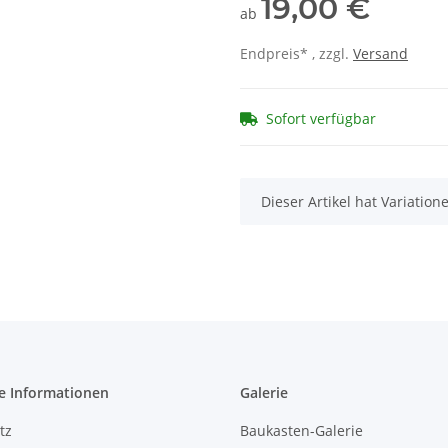
19,00 €
ab
Endpreis* , zzgl.
Versand
Sofort verfügbar
x
Dieser Artikel hat Variatio
e Informationen
Galerie
tz
Baukasten-Galerie