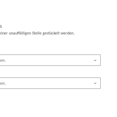
eiß
einer unauffälligen Stelle gestückelt werden.
ion.
ion.