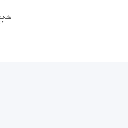
t gold
€
*