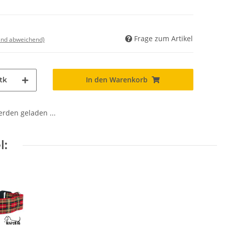
Frage zum Artikel
land abweichend)
In den Warenkorb
tk
den geladen ...
l: