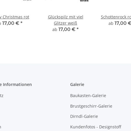
y Christmas rot
Glückspilz mit viel
Schottenrock ro
Glitzer weiß
b
17,00 €
*
ab
17,00 
ab
17,00 €
*
e Informationen
Galerie
tz
Baukasten-Galerie
Brustgeschirr-Galerie
Dirndl-Galerie
m
Kundenfotos - Designstoff