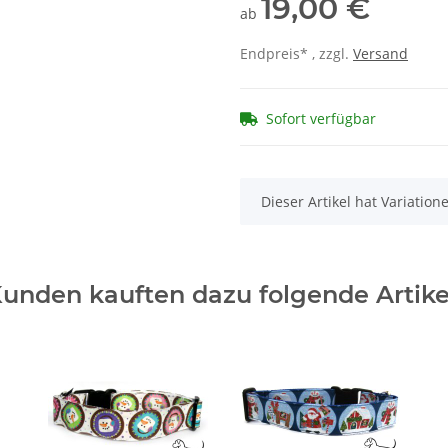
19,00 €
ab
Endpreis* , zzgl.
Versand
Sofort verfügbar
x
Dieser Artikel hat Variatio
unden kauften dazu folgende Artike