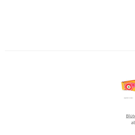
Blü
a