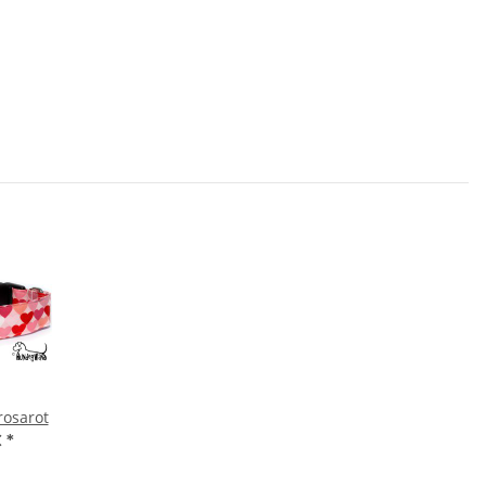
rosarot
€
*