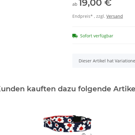
19,00 €
ab
Endpreis* , zzgl.
Versand
Sofort verfügbar
x
Dieser Artikel hat Variatio
unden kauften dazu folgende Artike