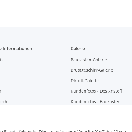
e Informationen
Galerie
tz
Baukasten-Galerie
Brustgeschirr-Galerie
Dirndl-Galerie
m
Kundenfotos - Designstoff
recht
Kundenfotos - Baukasten
Kundenfotos - Brustgeschirre
Kundenfotos - Dirndl und
Sonntagsgwand
den Einsatz folgender Dienste auf unserer Website: YouTube, Vimeo,