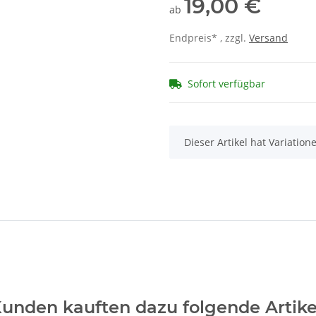
19,00 €
ab
Endpreis* , zzgl.
Versand
Sofort verfügbar
x
Dieser Artikel hat Variatio
unden kauften dazu folgende Artike