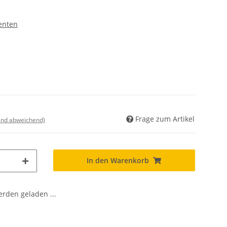
enten
Frage zum Artikel
land abweichend)
In den Warenkorb
den geladen ...