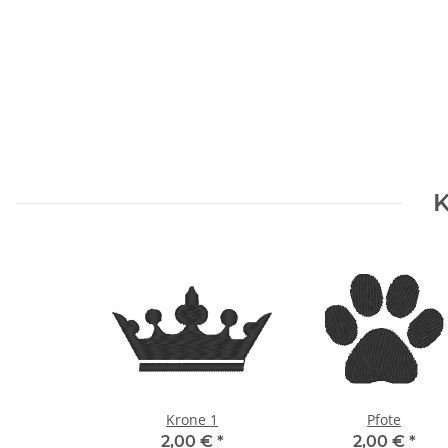
K
Krone 1
Pfote
2,00 €
*
2,00 €
*