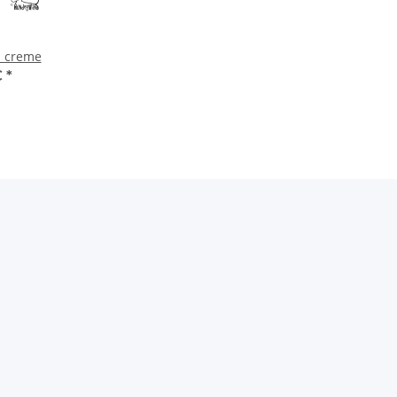
 creme
€
*