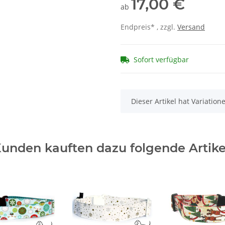
17,00 €
ab
Endpreis* , zzgl.
Versand
Sofort verfügbar
x
Dieser Artikel hat Variatio
unden kauften dazu folgende Artike