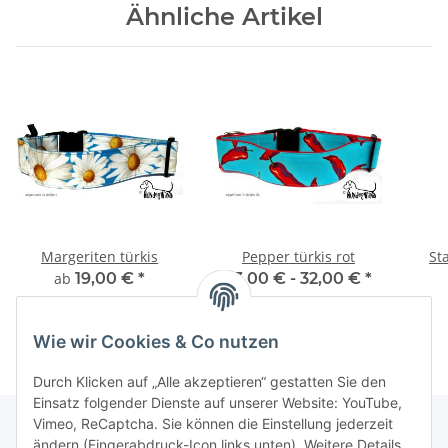
Ähnliche Artikel
Margeriten türkis
Pepper türkis rot
St
ab
19,00 €
*
23,00 € -
32,00 €
*
Wie wir Cookies & Co nutzen
Durch Klicken auf „Alle akzeptieren“ gestatten Sie den
Einsatz folgender Dienste auf unserer Website: YouTube,
Vimeo, ReCaptcha. Sie können die Einstellung jederzeit
ändern (Fingerabdruck-Icon links unten). Weitere Details