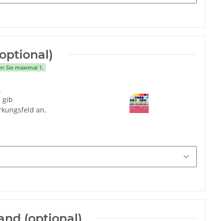
(optional)
en Sie maximal 1.
O
 gib
rkungsfeld an.
and (optional)