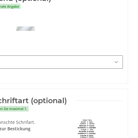
nale Angabe
hriftart (optional)
en Sie maximal 1.
nschte Schrifart.
zur Bestickung