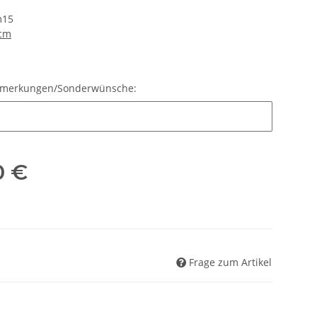
m15
 cm
g/Bemerkungen/Sonderwünsche:
/Bemerkungen/Sonderwünsche:
0 €
Frage zum Artikel