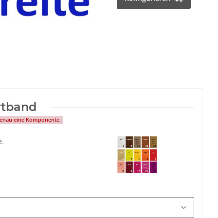
rtband
 genau eine Komponente.
e.