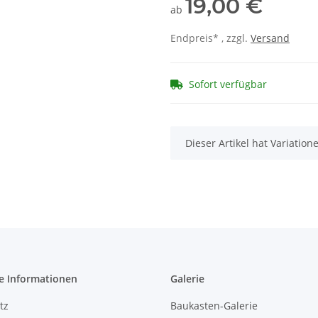
19,00 €
ab
Endpreis* , zzgl.
Versand
Sofort verfügbar
x
Dieser Artikel hat Variatio
e Informationen
Galerie
tz
Baukasten-Galerie