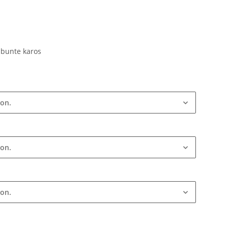
 bunte karos
ion.
ion.
ion.