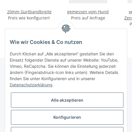
20mm Gurtbandbreite
gemessen vom Hund
v
Preis wie konfiguriert
Preis auf Anfrage
Zen
P
Wie wir Cookies & Co nutzen
Durch Klicken auf „Alle akzeptieren“ gestatten Sie den
Einsatz folgender Dienste auf unserer Website: YouTube,
Vimeo, ReCaptcha. Sie können die Einstellung jederzeit
ändern (Fingerabdruck-Icon links unten). Weitere Details
finden Sie unter
Konfigurieren
und in unserer
Informationen
Datenschutzerklärung
.
Gesetzliche Informationen
Alle akzeptieren
Galerie
Konfigurieren
* Keine Ausweisung der Mehrwertsteuer gemäß Klein-Unternehmer-Regelung.,