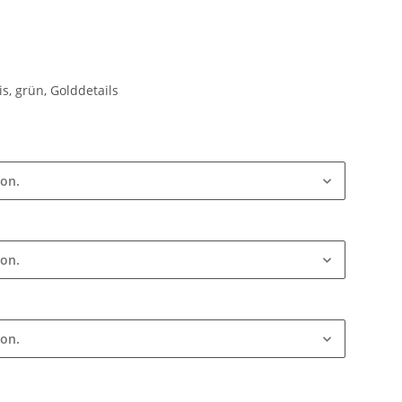
is, grün, Golddetails
ion.
ion.
ion.