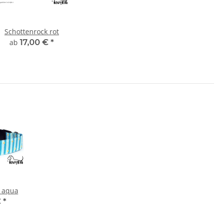
Schottenrock rot
ab
17,00 €
*
s aqua
€
*