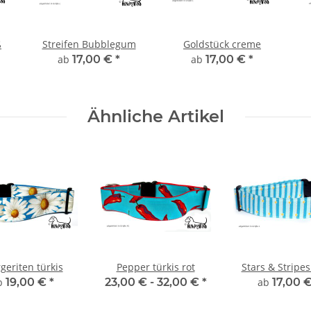
ß
Streifen Bubblegum
Goldstück creme
ab
17,00 €
*
ab
17,00 €
*
Ähnliche Artikel
geriten türkis
Pepper türkis rot
Stars & Stripe
b
19,00 €
*
23,00 € -
32,00 €
*
ab
17,00 