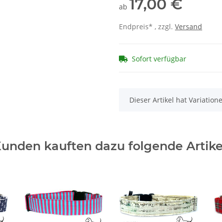
17,00 €
ab
Endpreis* , zzgl.
Versand
Sofort verfügbar
x
Dieser Artikel hat Variatio
unden kauften dazu folgende Artike