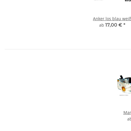
Anker los blau wei
ab
17,00 €
*
Mar
a