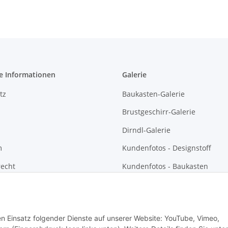
e Informationen
Galerie
tz
Baukasten-Galerie
Brustgeschirr-Galerie
Dirndl-Galerie
m
Kundenfotos - Designstoff
recht
Kundenfotos - Baukasten
Kundenfotos - Brustgeschirre
Kundenfotos - Dirndl und
Sonntagsgwand
den Einsatz folgender Dienste auf unserer Website: YouTube, Vimeo,