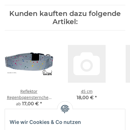
Kunden kauften dazu folgende
Artikel:
Reflektor
45 cm
Regenbogensternchen
18,00 €
*
metallic
ab
17,00 €
*
Wie wir Cookies & Co nutzen