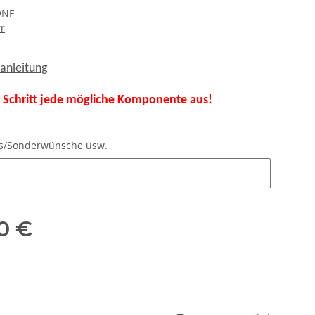
ONF
r
anleitung
ür Schritt jede mögliche Komponente aus!
nfos/Sonderwünsche usw.
nfos/Sonderwünsche usw.
0 €