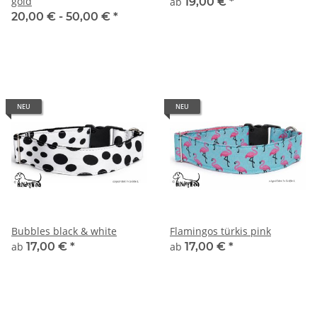
gold
ab
19,00 €
*
20,00 € -
50,00 €
*
NEU
NEU
Bubbles black & white
Flamingos türkis pink
ab
17,00 €
*
ab
17,00 €
*