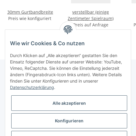
30mm Gurtbandbreite
verstellbar (einige
Preis wie konfiguriert
Zentimeter Spielraum)
Preis auf Anfrage
P
Wie wir Cookies & Co nutzen
Durch Klicken auf „Alle akzeptieren“ gestatten Sie den
Einsatz folgender Dienste auf unserer Website: YouTube,
Vimeo, ReCaptcha. Sie können die Einstellung jederzeit
ändern (Fingerabdruck-Icon links unten). Weitere Details
finden Sie unter
Konfigurieren
und in unserer
Informationen
Datenschutzerklärung
.
Gesetzliche Informationen
Alle akzeptieren
Galerie
Konfigurieren
* Keine Ausweisung der Mehrwertsteuer gemäß Klein-Unternehmer-Regelung.,