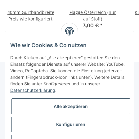
40mm Gurtbandbreite
Flagge Österreich (nur
KL
Preis wie konfiguriert
auf Stoff)
3,00 €
*
Wie wir Cookies & Co nutzen
Durch Klicken auf „Alle akzeptieren“ gestatten Sie den
Einsatz folgender Dienste auf unserer Website: YouTube,
Vimeo, ReCaptcha. Sie können die Einstellung jederzeit
ändern (Fingerabdruck-Icon links unten). Weitere Details
finden Sie unter
Konfigurieren
und in unserer
Informationen
Datenschutzerklärung
.
Gesetzliche Informationen
Alle akzeptieren
Galerie
Konfigurieren
* Keine Ausweisung der Mehrwertsteuer gemäß Klein-Unternehmer-Regelung.,