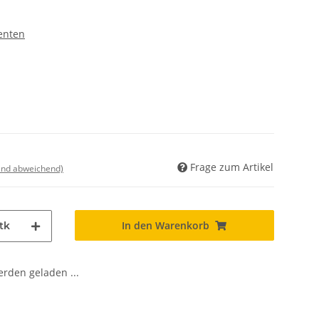
enten
Frage zum Artikel
land abweichend)
In den Warenkorb
tk
den geladen ...