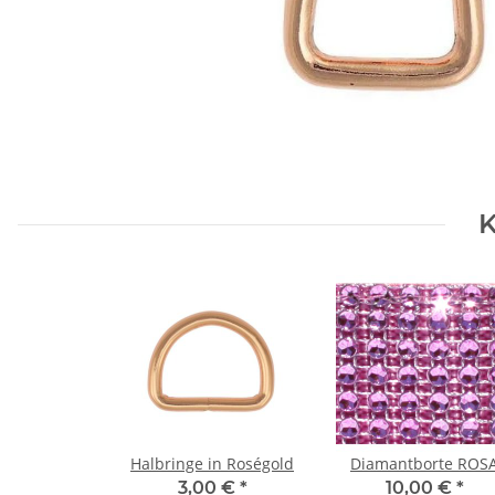
K
Halbringe in Roségold
Diamantborte ROS
3,00 €
*
10,00 €
*