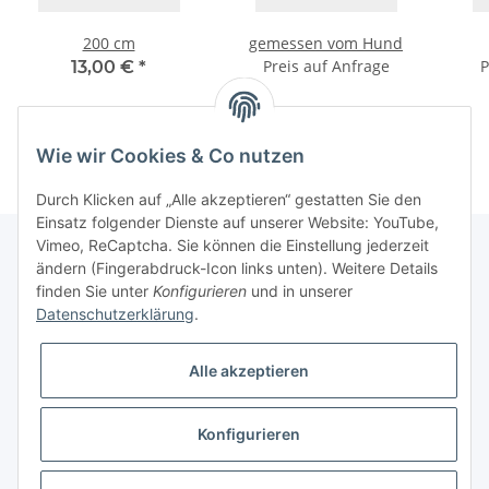
200 cm
gemessen vom Hund
Preis auf Anfrage
P
13,00 €
*
Wie wir Cookies & Co nutzen
Durch Klicken auf „Alle akzeptieren“ gestatten Sie den
Einsatz folgender Dienste auf unserer Website: YouTube,
Vimeo, ReCaptcha. Sie können die Einstellung jederzeit
ändern (Fingerabdruck-Icon links unten). Weitere Details
finden Sie unter
Konfigurieren
und in unserer
Informationen
Datenschutzerklärung
.
Gesetzliche Informationen
Alle akzeptieren
Galerie
Konfigurieren
* Keine Ausweisung der Mehrwertsteuer gemäß Klein-Unternehmer-Regelung.,