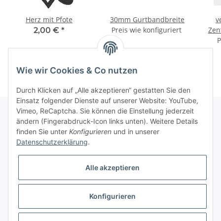
Herz mit Pfote
30mm Gurtbandbreite
v
Preis wie konfiguriert
Zen
2,00 €
*
P
Wie wir Cookies & Co nutzen
Durch Klicken auf „Alle akzeptieren“ gestatten Sie den
Einsatz folgender Dienste auf unserer Website: YouTube,
Vimeo, ReCaptcha. Sie können die Einstellung jederzeit
ändern (Fingerabdruck-Icon links unten). Weitere Details
finden Sie unter
Konfigurieren
und in unserer
Informationen
Datenschutzerklärung
.
Gesetzliche Informationen
Alle akzeptieren
Galerie
Konfigurieren
* Keine Ausweisung der Mehrwertsteuer gemäß Klein-Unternehmer-Regelung.,