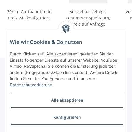
30mm Gurtbandbreite
verstellbar (einige
ge
Preis wie konfiguriert
Zentimeter Spielraum)
P
Preis auf Anfrage
Wie wir Cookies & Co nutzen
Durch Klicken auf „Alle akzeptieren“ gestatten Sie den
Einsatz folgender Dienste auf unserer Website: YouTube,
Vimeo, ReCaptcha. Sie können die Einstellung jederzeit
ändern (Fingerabdruck-Icon links unten). Weitere Details
finden Sie unter
Konfigurieren
und in unserer
Informationen
Datenschutzerklärung
.
Gesetzliche Informationen
Alle akzeptieren
Galerie
Konfigurieren
* Keine Ausweisung der Mehrwertsteuer gemäß Klein-Unternehmer-Regelung.,