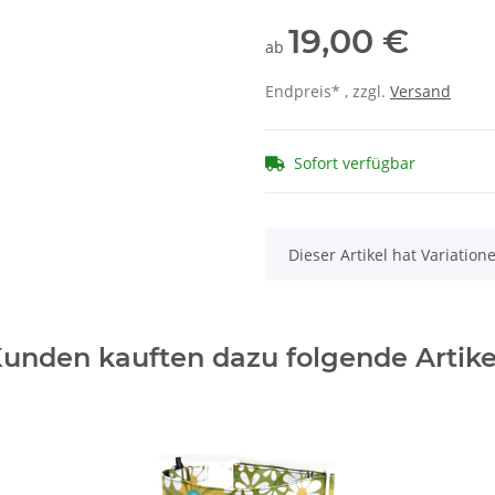
19,00 €
ab
Endpreis* , zzgl.
Versand
Sofort verfügbar
x
Dieser Artikel hat Variatio
unden kauften dazu folgende Artike