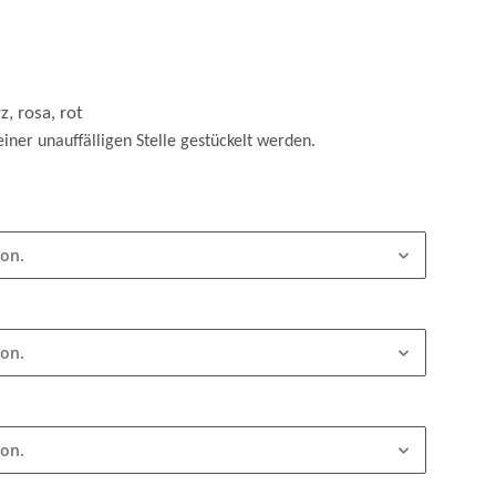
z, rosa, rot
einer unauffälligen Stelle gestückelt werden.
ion.
ion.
ion.