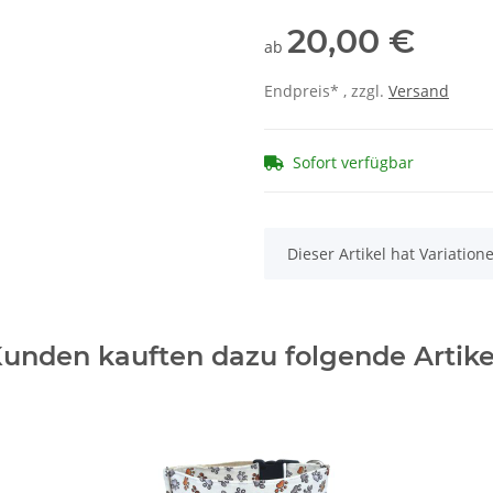
20,00 €
ab
Endpreis* , zzgl.
Versand
Sofort verfügbar
x
Dieser Artikel hat Variatio
unden kauften dazu folgende Artike