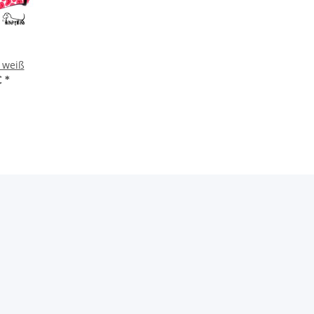
 weiß
€
*