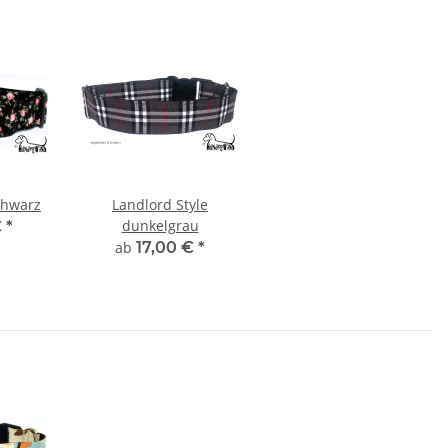
chwarz
Landlord Style
dunkelgrau
€
*
ab
17,00 €
*