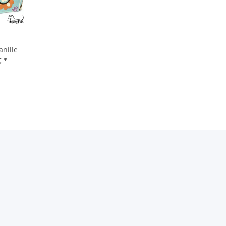
anille
€
*