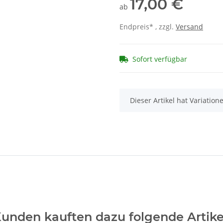
17,00 €
ab
Endpreis* , zzgl.
Versand
Sofort verfügbar
x
Dieser Artikel hat Variatio
unden kauften dazu folgende Artike