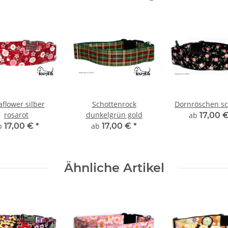
aflower silber
Schottenrock
Dornröschen s
rosarot
dunkelgrün gold
ab
17,00 
b
17,00 €
*
ab
17,00 €
*
Ähnliche Artikel