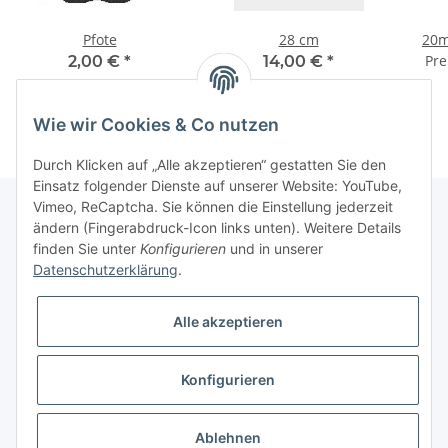
Pfote
28 cm
20m
Pre
2,00 €
*
14,00 €
*
Wie wir Cookies & Co nutzen
Durch Klicken auf „Alle akzeptieren“ gestatten Sie den
Einsatz folgender Dienste auf unserer Website: YouTube,
Vimeo, ReCaptcha. Sie können die Einstellung jederzeit
ändern (Fingerabdruck-Icon links unten). Weitere Details
finden Sie unter
Konfigurieren
und in unserer
Informationen
Datenschutzerklärung
.
Gesetzliche Informationen
Alle akzeptieren
Galerie
Konfigurieren
* Keine Ausweisung der Mehrwertsteuer gemäß Klein-Unternehmer-Regelung.,
zzgl.
Versand
Ablehnen