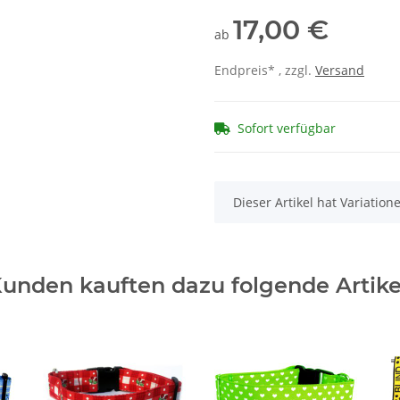
17,00 €
ab
Endpreis* , zzgl.
Versand
Sofort verfügbar
x
Dieser Artikel hat Variatio
unden kauften dazu folgende Artike