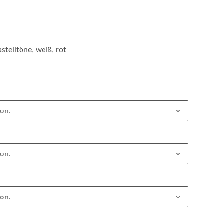
stelltöne, weiß, rot
ion.
ion.
ion.