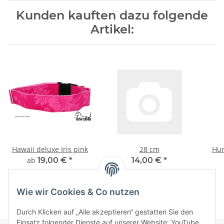
Kunden kauften dazu folgende
Artikel:
Hawaii deluxe Iris pink
28 cm
Hun
ab
19,00 €
*
14,00 €
*
Wie wir Cookies & Co nutzen
Durch Klicken auf „Alle akzeptieren“ gestatten Sie den
Einsatz folgender Dienste auf unserer Website: YouTube,