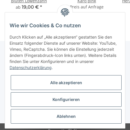
Blüten Löwenzahn
Karo pink
Her
Preis auf Anfrage
ab
19,00 €
*
Wie wir Cookies & Co nutzen
Durch Klicken auf „Alle akzeptieren“ gestatten Sie den
Einsatz folgender Dienste auf unserer Website: YouTube,
Vimeo, ReCaptcha. Sie können die Einstellung jederzeit
ändern (Fingerabdruck-Icon links unten). Weitere Details
finden Sie unter
Konfigurieren
und in unserer
Informationen
Datenschutzerklärung
.
Gesetzliche Informationen
Alle akzeptieren
Galerie
Konfigurieren
* Keine Ausweisung der Mehrwertsteuer gemäß Klein-Unternehmer-Regelung.,
zzgl.
Versand
Ablehnen