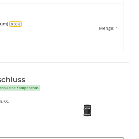
raum)
0,00 €
Menge: 1
schluss
 genau eine Komponente.
luss.